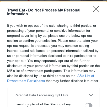
Per l’edizione 2026, la rassegna promuove un dialogo
Travel Eat -
Do Not Process My Personal
serrato tra il sapere progettuale e la cultura del fare. La
Information
storia di questa manifestazione insegna come il design
esca dai confini industriali per abitare palazzi storici, ex aree
industriali e spazi pubblici. Il concetto di “Materiae”, fulcro
If you wish to opt-out of the sale, sharing to third parties, or
del programma di quest’anno, spinge affinché ogni
processing of your personal or sensitive information for
visitatore rintracci la sostanza vitale che si nasconde dietro
targeted advertising by us, please use the below opt-out
ogni forma, valorizzando l’interazione tra materiali innovativi
section to confirm your selection. Please note that after your
e saperi antichi. Il FuoriSalone è un laboratorio a cielo
opt-out request is processed you may continue seeing
aperto dove la città si riappropria della sua identità
interest-based ads based on personal information utilized by
creativa, trasformando ogni quartiere in un centro pulsante
us or personal information disclosed to third parties prior to
di sperimentazione culturale.
your opt-out. You may separately opt-out of the further
disclosure of your personal information by third parties on the
IAB’s list of downstream participants. This information may
also be disclosed by us to third parties on the
IAB’s List of
Downstream Participants
that may further disclose it to other
third parties.
Personal Data Processing Opt Outs
I want to opt-out of the Sharing of my