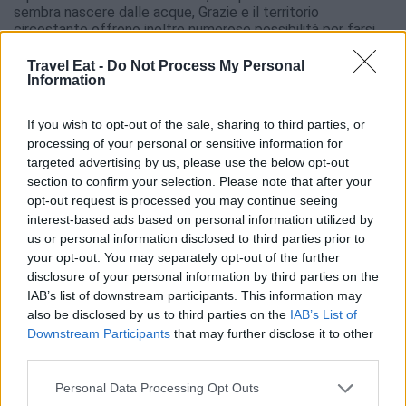
sembra nascere dalle acque, Grazie e il territorio
circostante offrono inoltre numerose possibilità per farsi
scoprire e apprezzare da turisti e visitatori grazie ad
itinerari in bici, mini-crociere ed escursioni fluviali
sul
Travel Eat -
Do Not Process My Personal
Information
fiume Mincio.
If you wish to opt-out of the sale, sharing to third parties, or
processing of your personal or sensitive information for
targeted advertising by us, please use the below opt-out
section to confirm your selection. Please note that after your
opt-out request is processed you may continue seeing
interest-based ads based on personal information utilized by
us or personal information disclosed to third parties prior to
your opt-out. You may separately opt-out of the further
disclosure of your personal information by third parties on the
IAB’s list of downstream participants. This information may
also be disclosed by us to third parties on the
IAB’s List of
Downstream Participants
that may further disclose it to other
third parties.
Personal Data Processing Opt Outs