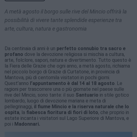
A metà agosto il borgo sulle rive del Mincio offrirà la
possibilità di vivere tante splendide esperienze tra
arte, cultura, natura e gastronomia
Da centinaia di anni è un
perfetto connubio tra sacro e
profano
dove la devozione religiosa si mischia a cultura,
arte, folclore, sapori, natura e divertimento. Tutto questo è
la Fiera delle Grazie che ogni anno, a metà agosto, richiama
nel piccolo borgo di Grazie di Curtatone, in provincia di
Mantova, più di centomila visitatori in pochi giorni.
Quest’anno
l’appuntamento è dal 14 al 18 agosto
. Le
ragioni per trascorrere una o più giornate nel paese sulle
rive del Mincio, sono tante: il suo
Santuario
in stile gotico
lombardo, luogo di devozione mariana e meta di
pellegrinaggi,
il fiume Mincio e la riserva naturale che lo
ospita
, la
fiabesca
fioritura di fiori di loto
, che proprio in
estate incanta i visitatori
sul Lago Superiore di Mantova, e
poi i
Madonnari.