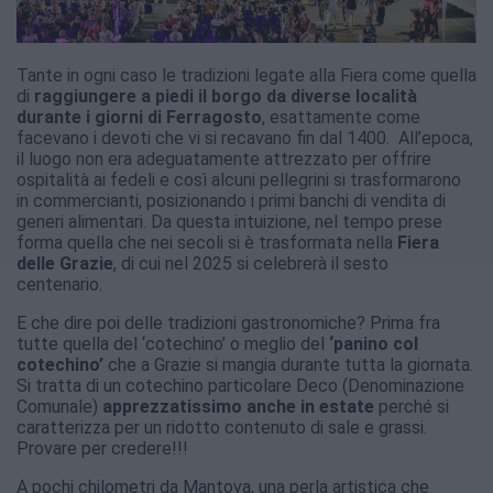
Tante in ogni caso le tradizioni legate alla Fiera come quella
di
raggiungere a piedi il borgo da diverse località
durante i giorni di Ferragosto
, esattamente come
facevano i devoti che vi si recavano fin dal 1400. All’epoca,
il luogo non era adeguatamente attrezzato per offrire
ospitalità ai fedeli e così alcuni pellegrini si trasformarono
in commercianti, posizionando i primi banchi di vendita di
generi alimentari. Da questa intuizione, nel tempo prese
forma quella che nei secoli si è trasformata nella
Fiera
delle Grazie
, di cui nel 2025 si celebrerà il sesto
centenario.
E che dire poi delle tradizioni gastronomiche? Prima fra
tutte quella del ‘cotechino’ o meglio del
‘panino col
cotechino’
che a Grazie si mangia durante tutta la giornata.
Si tratta di un cotechino particolare Deco (Denominazione
Comunale)
apprezzatissimo anche in estate
perché si
caratterizza per un ridotto contenuto di sale e grassi.
Provare per credere!!!
A pochi chilometri da Mantova, una perla artistica che