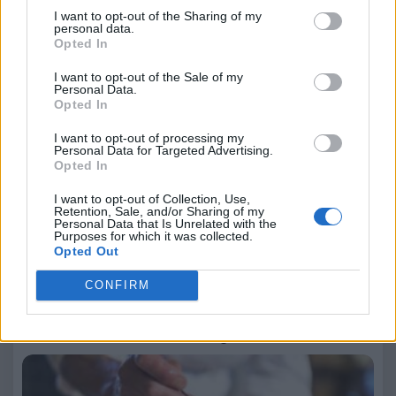
Non è un caso se il borgo di Grazie fa parte del circuito dei
I want to opt-out of the Sharing of my
Borghi più belli d’Italia
da poco è salito sul podio del
personal data.
programma televisivo Il Borgo dei Borghi, classificandosi al
Opted In
terzo posto.
Insomma Grazie è
la destinazione ideale
per tutti gli
I want to opt-out of the Sale of my
Personal Data.
amanti dell’arte e della natura, per gli appassionati delle
Opted In
tradizioni enogastronomiche e ovviamente per i tanti devoti
alla Beata Vergine. Non resta che approfittare di qualche
I want to opt-out of processing my
giorno di riposo a metà agosto per andare a vivere
Personal Data for Targeted Advertising.
personalmente tutto questo.
Opted In
Maggiori informazioni su
I want to opt-out of Collection, Use,
https://www.facebook.com/AntichissimaFieraDelleGrazie
Retention, Sale, and/or Sharing of my
Personal Data that Is Unrelated with the
Purposes for which it was collected.
Opted Out
redazione
CONFIRM
Leggi anche:
Festa del Lard d’Arnad DOP: gusto e tradizione