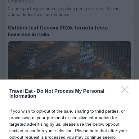
5 Agosto 2026
Grande partecipazione di pubblico per la serata di Sale in
Zucca dedicata al centenario di…
Oktoberfest Genova 2026: torna la festa
bavarese in Italia
Travel Eat -
Do Not Process My Personal
Information
If you wish to opt-out of the sale, sharing to third parties, or
processing of your personal or sensitive information for
targeted advertising by us, please use the below opt-out
5 Agosto 2026
section to confirm your selection. Please note that after your
Oktoberfest Genova 2026 dal 10 al 27 settembre con birra
opt-out request is processed you may continue seeing