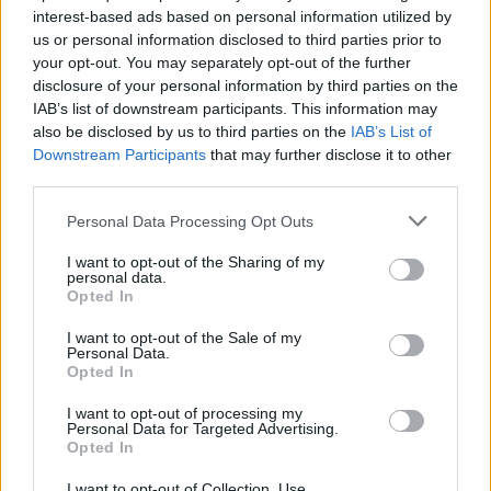
Hofbräu, cucina bavarese, concerti, Green…
interest-based ads based on personal information utilized by
us or personal information disclosed to third parties prior to
Padernello a Tavola: un viaggio tra sapori e storia
your opt-out. You may separately opt-out of the further
nella Bassa Bresciana
disclosure of your personal information by third parties on the
IAB’s list of downstream participants. This information may
also be disclosed by us to third parties on the
IAB’s List of
Downstream Participants
that may further disclose it to other
third parties.
Personal Data Processing Opt Outs
I want to opt-out of the Sharing of my
personal data.
Opted In
I want to opt-out of the Sale of my
Personal Data.
Opted In
I want to opt-out of processing my
Personal Data for Targeted Advertising.
Opted In
4 Agosto 2026
Il 13 settembre Padernello ospita una cena itinerante tra
I want to opt-out of Collection, Use,