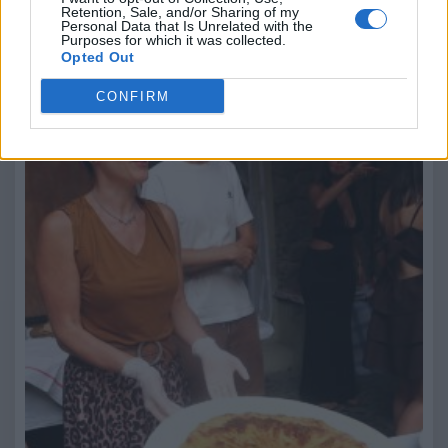
ristoranti, produttori e Castello. Un'esperienza che…
Retention, Sale, and/or Sharing of my
Personal Data that Is Unrelated with the
Purposes for which it was collected.
Il Turtun di Castel Vittorio: quando una ricetta
Opted Out
De.Co. diventa ambasciatrice di un territorio
CONFIRM