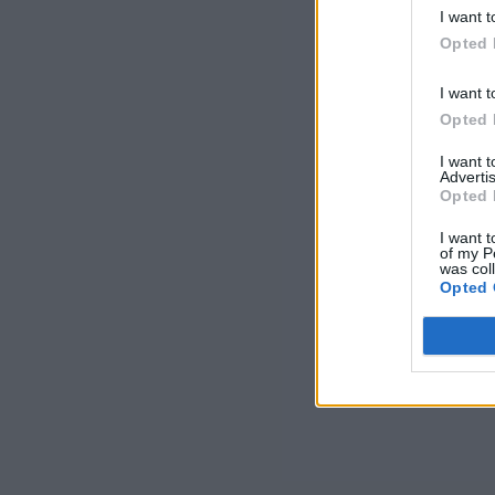
I want t
Opted 
I want t
Opted 
I want 
Advertis
Opted 
I want t
of my P
was col
Opted 