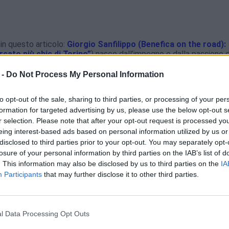
n questo articolo:
Giorgio Sanfilippo (Benefica on the road):
rcato più chic di Torino”
) nasce dall’impegno e dalla passione d
stione del di Mercato Piazza Benefica, che ha portato ai vertici 
 Luigi Martini, più comunemente noto come mercato di Piazza
 -
Do Not Process My Personal Information
ly e la qualità dei prodotti offerti al grande pubblico.
to opt-out of the sale, sharing to third parties, or processing of your per
lvia Tocchini, Roberto Cifaldi, Giorgio Sanfilippo, Giorgio
formation for targeted advertising by us, please use the below opt-out s
alentina Corbella, Giovanni Bertone
r selection. Please note that after your opt-out request is processed y
eing interest-based ads based on personal information utilized by us or
disclosed to third parties prior to your opt-out. You may separately opt-
losure of your personal information by third parties on the IAB’s list of
. This information may also be disclosed by us to third parties on the
IA
Participants
that may further disclose it to other third parties.
l Data Processing Opt Outs