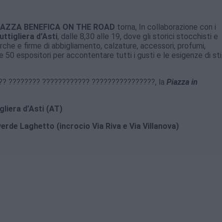
IAZZA BENEFICA ON THE ROAD
torna, In collaborazione con i
uttigliera d’Asti
, dalle 8,30 alle 19, dove gli storici stocchisti e
rche e firme di abbigliamento, calzature, accessori, profumi,
e 50 espositori per accontentare tutti i gusti e le esigenze di sti
? ???????? ???????????? ????????????????, la
Piazza in
liera d’Asti (AT)
verde Laghetto (incrocio Via Riva e Via Villanova)