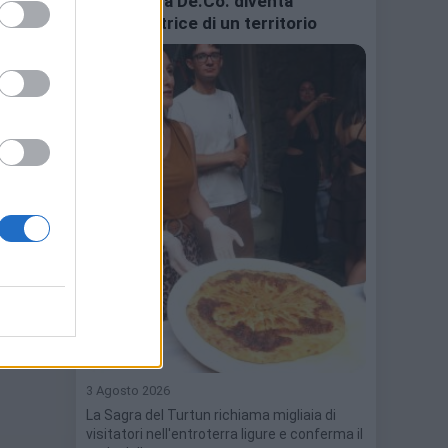
una ricetta De.Co. diventa
ambasciatrice di un territorio
3 Agosto 2026
La Sagra del Turtun richiama migliaia di
visitatori nell'entroterra ligure e conferma il