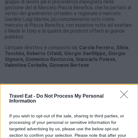
gruppo di lavoro già in precedenza impegnato nella
gestione del di Mercato Piazza Benefica, che ha portato ai
vertici del gradimento cittadino e regionale il mercato
Giardino Luigi Martini, più comunemente noto come
mercato di Piazza Benefica, con iniziative volte ad esaltare
il Made In Italy e la qualità dei prodotti offerti al grande
pubblico.
L’attuale direttivo è composto da:
Carola Ferrero, Silvia
Tocchini, Roberto Cifaldi, Giorgio Sanfilippo, Giorgio
Signore, Domenico Restuccia, Giancarlo Polese,
Valentina Corbella, Giovanni Bertone
Travel Eat -
Do Not Process My Personal
I.P.
Information
Leggi anche:
If you wish to opt-out of the sale, sharing to third parties, or
processing of your personal or sensitive information for
Festa del Lard d’Arnad DOP: gusto e tradizione
targeted advertising by us, please use the below opt-out
section to confirm your selection. Please note that after your