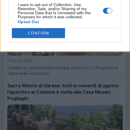
I want to opt-out of Collection, Use,
Retention, Sale, and/or Sharing of my
Personal Data that Is Unrelated with the
Purposes for which it was collected.
Opted Out
CONFIRM
7 Agosto 2026
Casaprota, nel cuore della Sabina, ospita il 12 e 13 agosto la
Sagra delle Fettuccine…
Sacro Monte di Varese: tutti in venerdì di agosto
l’aperitivo al Colonne e visita alla Casa Museo
Pogliaghi