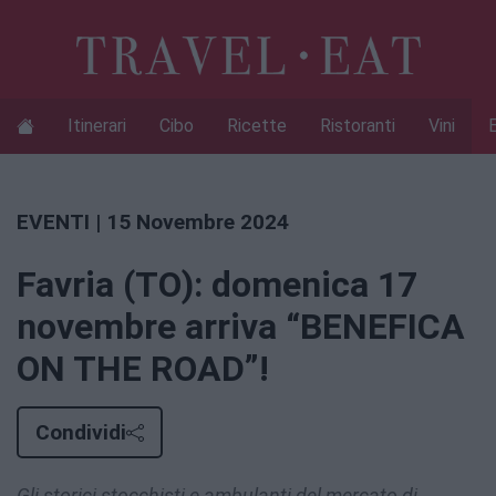
Itinerari
Cibo
Ricette
Ristoranti
Vini
EVENTI
| 15 Novembre 2024
Favria (TO): domenica 17
novembre arriva “BENEFICA
ON THE ROAD”!
Condividi
Gli storici stocchisti e ambulanti del mercato di