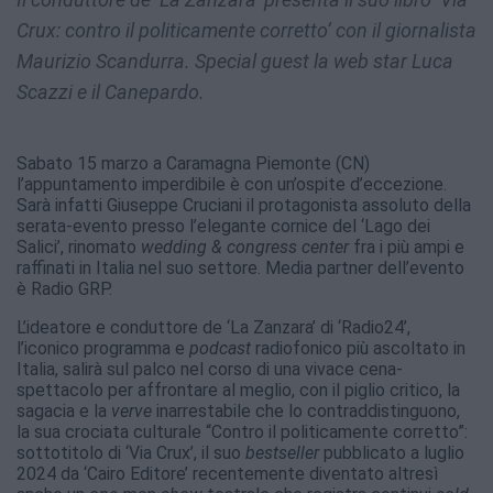
Crux: contro il politicamente corretto’ con il giornalista
Maurizio Scandurra. Special guest la web star Luca
Scazzi e il Canepardo.
Sabato 15 marzo a Caramagna Piemonte (CN)
l’appuntamento imperdibile è con un’ospite d’eccezione.
Sarà infatti Giuseppe Cruciani il protagonista assoluto della
serata-evento presso l’elegante cornice del ‘Lago dei
Salici’, rinomato
wedding & congress center
fra i più ampi e
raffinati in Italia nel suo settore. Media partner dell’evento
è Radio GRP.
L’ideatore e conduttore de ‘La Zanzara’ di ‘Radio24’,
l’iconico programma e
podcast
radiofonico più ascoltato in
Italia, salirà sul palco nel corso di una vivace cena-
spettacolo per affrontare al meglio, con il piglio critico, la
sagacia e la
verve
inarrestabile che lo contraddistinguono,
la sua crociata culturale “Contro il politicamente corretto”:
sottotitolo di ‘Via Crux’, il suo
bestseller
pubblicato a luglio
2024 da ‘Cairo Editore’ recentemente diventato altresì