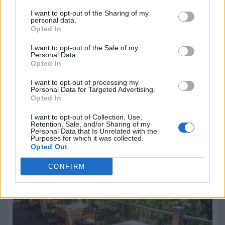
I want to opt-out of the Sharing of my
personal data.
Opted In
I want to opt-out of the Sale of my
Personal Data.
Opted In
I want to opt-out of processing my
Personal Data for Targeted Advertising.
Opted In
7 Agosto 2026
Casaprota, nel cuore della Sabina, ospita il 12 e 13 agosto la
I want to opt-out of Collection, Use,
Sagra delle Fettuccine…
Retention, Sale, and/or Sharing of my
Personal Data that Is Unrelated with the
Purposes for which it was collected.
Sacro Monte di Varese: tutti in venerdì di agosto
Opted Out
l’aperitivo al Colonne e visita alla Casa Museo
Pogliaghi
CONFIRM