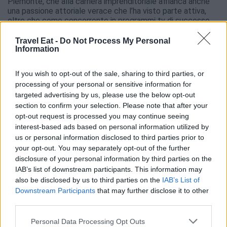
Piemonte, che alla carriera imprenditoriale affianca anche
una passione attoriale verace che l’ha visto parte attiva,
oltre che come concorrente in programmi tv di successo
quali ‘Forum’ (con Barbara Palombelli), ‘Guess my age’ (con
Max Giusti) e ‘Avanti un altro’ (con Paolo Bonolis e Luca
Travel Eat -
Do Not Process My Personal
Information
Laurenti), anche in svariate pellicole accanto a personaggi
del calibro di Antonio Zequila, Enzo Salvi, Denise Richards e
Lorenzo Flaherty.
If you wish to opt-out of the sale, sharing to third parties, or
processing of your personal or sensitive information for
Per informazioni e prenotazioni su cena seduta e menù, tel.
targeted advertising by us, please use the below opt-out
0172 89236, oppure Whatsapp 392 0653237, con
possibilità di pernottamento aggiuntivo in hotel per chi ne
section to confirm your selection. Please note that after your
fa richiesta (a soli 2 km dalla location dell’evento).
opt-out request is processed you may continue seeing
interest-based ads based on personal information utilized by
us or personal information disclosed to third parties prior to
C.S.
your opt-out. You may separately opt-out of the further
disclosure of your personal information by third parties on the
Leggi anche:
IAB’s list of downstream participants. This information may
also be disclosed by us to third parties on the
IAB’s List of
Sagra delle Fettuccine ai Funghi Porcini: a
Downstream Participants
that may further disclose it to other
Casaprota il gusto autentico della Sabina
third parties.
Personal Data Processing Opt Outs