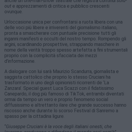
anche un
one-man-show
teatrale che registra continui
sold-
out
e apprezzamenti di critica e pubblico crescenti
ovunque.
Un’occasione unica per confrontarsi a ruota libera con una
delle voci più libere e irriverenti del giornalismo italiano,
pronta a smascherare con puntuale precisione tutti gli
inganni manifesti e occulti del nostro tempo. Rompendo gli
argini, scardinando prospettive, strappando maschere in
nome della verità troppo spesso artefatta a fini strumentali
proprio con la complicità sfacciata dei mezzi
d’informazione.
A dialogare con lui sarà Maurizio Scandurra, giornalista e
saggista cattolico che proprio lo stesso Cruciani ha
trasformato in uno degli opinionisti ricorrenti de ‘La
Zanzara’. Special guest Luca Scazzi con il fidatissimo
Canepardo, il dog più famoso di TikTok, entrambi diventati
ormai da tempo un vero e proprio fenomeno social
diffusissimo e altrettanto ilare che grande successo hanno
riscosso anche durante lo scorso Festival di Sanremo a
spasso per la cittadina ligure.
“
Giuseppe Cruciani è la voce degli italiani onesti, che