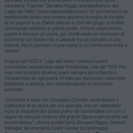
lavorano, producono e difendono il mondo così com’è
”,
esordisce “Capitan” Giovanni Riggio, amministratore del
‘Lago dei Salici’ (www.lagodeisalici.com).
Un giornalista e un
intellettuale libero che incarna appieno la voglia di riscatto
di un popolo e un Paese stanchi e stufi del giogo di bufale
strumentali soltanto ai grandi poteri. Poterlo avere nostro
ospite è davvero un onore, per condividere un momento di
confronto sul futuro che ci attende tra un concetto e una
battuta, fra un pensiero e una risata, in un clima conviviale e
sereno
”.
Proprio nel 2025 il ‘Lago dei Salici’ celebra il primo
trentesimo anniversario dalla fondazione, che dal 1995 l’ha
reso una location di primo piano sempre più richiesta e
frequentata da ogni parte d’Italia per matrimoni, cerimonie
pubbliche e private, set cinematografici e ricorrenze
aziendali.
“
L’incontro a cena con Giuseppe Cruciani vuole essere il
battesimo di un anno per noi speciale, con un calendario
ricco di iniziative dui primo piano da condividere con chi ci
segue da sempre insieme alle grandi figure e personalità del
nostro tempo
”, chiosa soddisfatto Giovanni Riggio, General
Manager del premiato Event Center di Caramagna