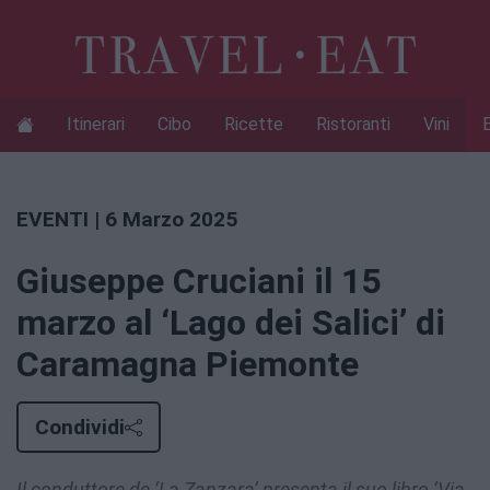
Itinerari
Cibo
Ricette
Ristoranti
Vini
EVENTI
| 6 Marzo 2025
Giuseppe Cruciani il 15
marzo al ‘Lago dei Salici’ di
Caramagna Piemonte
Condividi
Il conduttore de ‘La Zanzara’ presenta il suo libro ‘Via