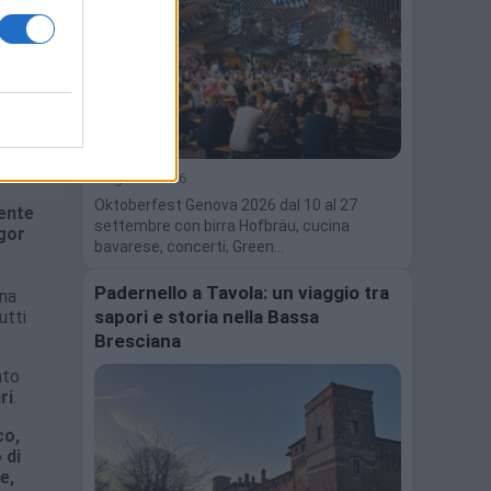
ui
e
. Al
to.
5 Agosto 2026
Oktoberfest Genova 2026 dal 10 al 27
ente
settembre con birra Hofbräu, cucina
gor
bavarese, concerti, Green…
Padernello a Tavola: un viaggio tra
ana
sapori e storia nella Bassa
utti
Bresciana
ato
ri
.
co,
 di
e,