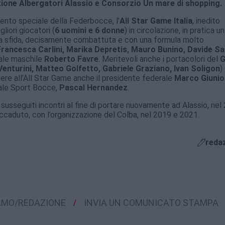
ione Albergatori Alassio e Consorzio Un mare di shopping.
ento speciale della Federbocce, l’
All Star Game Italia
, inedito
liori giocatori (
6 uomini e 6 donne
) in circolazione, in pratica u
si la sfida, decisamente combattuta e con una formula molto
Francesca Carlini, Marika Depretis, Mauro Bunino, Davide Sar
onale maschile
Roberto Favre
. Meritevoli anche i portacolori del
G
enturini, Matteo Golfetto, Gabriele Graziano, Ivan Soligon
)
tere all’All Star Game anche il presidente federale
Marco Giunio
nale Sport Bocce,
Pascal Hernandez
.
susseguiti incontri al fine di portare nuovamente ad Alassio, nel
ccaduto, con l’organizzazione del Colba, nel 2019 e 2021.
reda
IAMO/REDAZIONE
INVIA UN COMUNICATO STAMPA