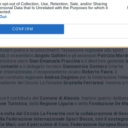
 impianti.
o opt-out of Collection, Use, Retention, Sale, and/or Sharing
ersonal Data that Is Unrelated with the Purposes for which it
lected.
ia occasione di
promozione
per il territorio. Record di contatti s
Out
 streaming degli ultimi tre turni, andata in onda su
Topbocce.liv
l’inviato di
Rai Tre
.
CONFIRM
ancio dell’evento, inserito tra i principali appuntamenti di “
Liguria
amente, l’impatto turistico, non solamente per la Città del Muret
issimi premi e riconoscimenti: l’assessore regionale allo sport
zzi
; il vicesindaco
Angelo Galtieri
e gli assessori
Patrizia Mord
istratore unico
Gian Emanuele Fracchia
e il direttore generale
I
Contamin
e il delegato tecnico
Giannenrico Gontero
(che ha
e Internazionale; il vicepresidente vicario
Roberto Favre
, il
del comitato regionale
Andrea Dagnino
per la Federazione Itali
residente del Circolo La Fenarina
Graziella Ferraresi
. Insieme a t
za il contributo del
Comune di Alassio
, tramite quanto deliber
one Turistica
, della
Regione Liguria
e della
Fondazione De Ma
a volta dal Circolo La Fenarina con la collaborazione di Ges
ella Federazione Internazionale Sport Bocce, con il sostegno
e Mari, con il patrocinio di Coni, Federazione Europea Bocc