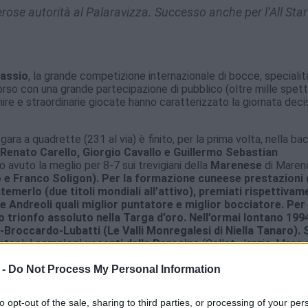
rose autorità al Palaravizza. Successo anche per l’All Star
lassio
, la grande competizione internazionale di bocce, specialit
so con una grande partecipazione di pubblico (oltre mille spett
 finire e straordinarie giocate hanno caratterizzato la giornata deci
 gara a quadrette (231 al via) è finito, per la prima volta, nella b
Renato Carello, Giorgio Cavallo e Guillermo Sebastian
anno avuto la meglio per 8-7 sui trevigiani della
Marenese
di Maren
o e Franco Soligon). Per la formazione cuneese prestazioni 
temerlo (due titoli mondiali all’attivo), premiati rispettivam
 Andreoli quali miglior puntatore e miglior bocciatore. Per 
trionfo assoluto nella Targa d’oro. Nell’ormai lontano 199
o-Broccardo-Lubatti (Le Valli Monregalesi di Niella Tanaro). 
tesi: i campioni uscenti della Perosina
(Collet, Janzic, Mana 
uesti ultimi superati al fotofinish in semifinale da Baccino e comp
 -
Do Not Process My Personal Information
hiavarese (Bunino, Griva, Zucca, Bresciano), eliminata nei quarti.
a Bis
, il tabellone dei perdenti dei primi due turni, per merito di
to opt-out of the sale, sharing to third parties, or processing of your per
icchero, Emanuele Bruzzone e Gabriele Picasso) che hann