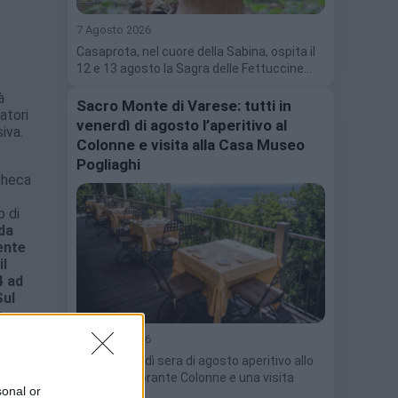
7 Agosto 2026
Casaprota, nel cuore della Sabina, ospita il
12 e 13 agosto la Sagra delle Fettuccine…
à
Sacro Monte di Varese: tutti in
atori
venerdì di agosto l’aperitivo al
siva.
Colonne e visita alla Casa Museo
Pogliaghi
acheca
o di
da
ente
il
4 ad
Sul
e
agni.
6 Agosto 2026
Tutti i venerdì sera di agosto aperitivo allo
storico ristorante Colonne e una visita
sonal or
guidata…
o