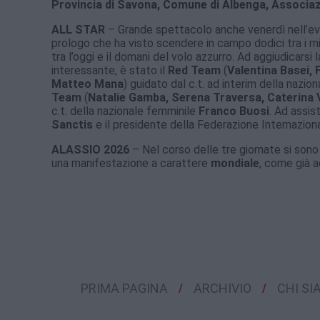
Provincia di Savona, Comune di Albenga, Associaz
ALL STAR
– Grande spettacolo anche venerdì nell’ev
prologo che ha visto scendere in campo dodici tra i mig
tra l’oggi e il domani del volo azzurro. Ad aggiudicar
interessante, è stato il
Red Team
(
Valentina Basei, 
Matteo Mana
) guidato dal c.t. ad interim della nazi
Team
(
Natalie Gamba, Serena Traversa, Caterina V
c.t. della nazionale femminile
Franco Buosi
. Ad assis
Sanctis
e il presidente della Federazione Internazio
ALASSIO 2026
– Nel corso delle tre giornate si sono 
una manifestazione a carattere
mondiale
, come già a
PRIMA PAGINA
ARCHIVIO
CHI S