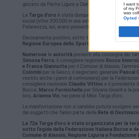
giocato da Pietra Ligure a Diano Marina, in dieci diversi
I want t
of my P
was col
La
Targa d’oro
è stata dunque anche una straordinar
Opted 
social (oltre 300.000 in una settimana) e per la diretta
Palaravizza, ieri, erano presenti anche le telecamere e 
Decisamente positivo, sotto tutti i punti di vista, il bil
Regione Europea dello Sport 2025
”. Notevole, ovvi
Numerose
le
autorità
presenti alla consegna dei tant
Simona Ferro
; il consigliere regionale
Rocco Inverni
e Franca Giannotta
per il Comune di Alassio; l’ammin
Colombi
per la Gesco; il segretario generale
Pascal 
vestito anche i panni di cerimoniere) per la Federazion
consigliere nazionale
Claudio Vittino
e il presidente 
Bocce;
Marco Formichella
per Silvana Gioielli e la p
loro,
Arianna Vio
, nei panni di Miss Targa d’oro.
La manifestazione non si sarebbe potuta svolgere sen
dai soggetti che fanno parte della
Rete di Destinazi
La 72a Targa d’oro è stata organizzata per la terz
sotto l’egida della Federazione Italiana Bocce e d
Comune di Alassio, Regione Liguria e Fondazione D