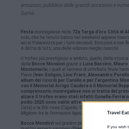
emozioni, pubblico delle grandi occasioni e nume
Game.
Festa
monregalese nella
72a Targa d’oro Città di A
volo, che ha tenuto banco nel weekend appena trascor
ieri al Palaravizza per i turni decisivi). Emozioni a non
A detta di tutti, una delle edizioni meglio riuscite.
Il trofeo più prestigioso e ambito, quello della storica
della
Bocce Mondovì
grazie a
Luca Baccino, Mauro 
Montemerlo
, i quali al termine di un’infinita finale h
Piave (
Ivan Soligon, Lino Frare, Alessandro Porell
album dei ricordi per Carello e per l’argentino Mon
con il Memorial Arrigo Caudera e il Memorial Beppe
comprensorio monregalese non si tratta del primo 
alzare il trofeo erano stati infatti Gonella-Ferrar
podio 2025 sono salite altre due compagini piemon
Data) e la Brb Ivrea (Capello, Graziano, Nari, Maina), q
Travel Eat
Migliore tra le formazioni liguri, ancora una volta, la C
Bocce Mondovì
sul gradino più alto anche nella
Targ
If you wish 
quattro esperti savonesi (
Giacomo Vernazza, Luca C