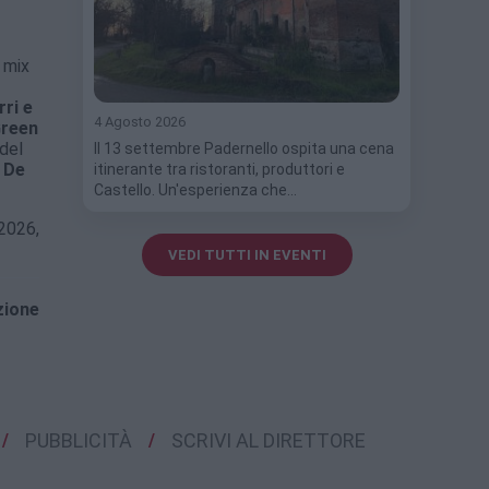
n mix
ri e
4 Agosto 2026
reen
 del
Il 13 settembre Padernello ospita una cena
 De
itinerante tra ristoranti, produttori e
Castello. Un'esperienza che…
 2026,
VEDI TUTTI IN EVENTI
zione
PUBBLICITÀ
SCRIVI AL DIRETTORE