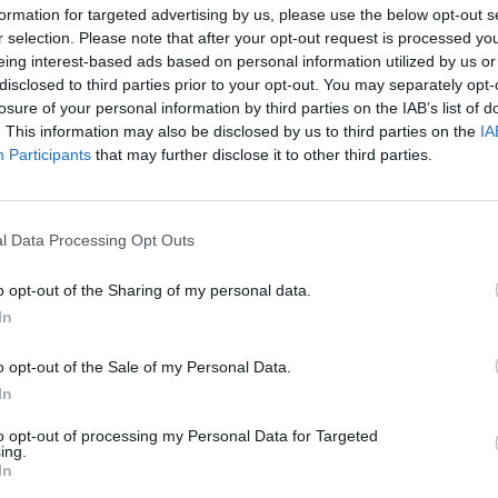
formation for targeted advertising by us, please use the below opt-out s
a di Brero-Chirat-Longo-Carrera.
r selection. Please note that after your opt-out request is processed y
lli (44 coppie in lizza), ad esultare sono state, con i colori 
eing interest-based ads based on personal information utilized by us or
sca Carlini, che hanno faticato (11-10) per prevalere sulle
disclosed to third parties prior to your opt-out. You may separately opt-
o (Tre Valli Villanova Mondovì). Bronzo per le friulane dell
losure of your personal information by third parties on the IAB’s list of
m Saluzzo (Traversa-Lingua). Per la Perotto, premiata con i
. This information may also be disclosed by us to third parties on the
IA
 dopo i successi del 2015 e 2021.
Participants
that may further disclose it to other third parties.
ne, per la precisione Rive d’Arcano, la 12a Targa Junior Boule
 classe 2010, Riccardo e Tommaso Chittaro (Nuova Del Corno),
o protagonisti anche l’Auxilium Saluzzo (club che abdica dopo
l Data Processing Opt Outs
ryan Collet. Terza piazza per Enviese (Stefano e Micaela
o Magnani). Riconoscimento di mvp per Riccardo Chittaro, c
o opt-out of the Sharing of my personal data.
In
azioni, i team stranieri. Diciassette
, sul totale di
303
, sono st
ipato di Monaco, due a testa da Svizzera e Croazia, dodici dalla
o opt-out of the Sale of my Personal Data.
 dei partecipanti (anche sloveni ed argentini, oltre ai Paesi già cita
ori, ma anche tanto lavoro per il
direttore di gara
Livio Debernard
In
ere citati: i liguri Fabrizio Rossello, Michele Caforio, Maurizio Bot
no Maja, Antonio Satta, Marco Levaggi, Riccardo Pescetto, Vitt
to opt-out of processing my Personal Data for Targeted
ing.
Panizza e i piemontesi Davide Gallo e Claudio Marchisio.
In
ti
, di tutte le età e di tutte le categorie. Nella giornata di sabato