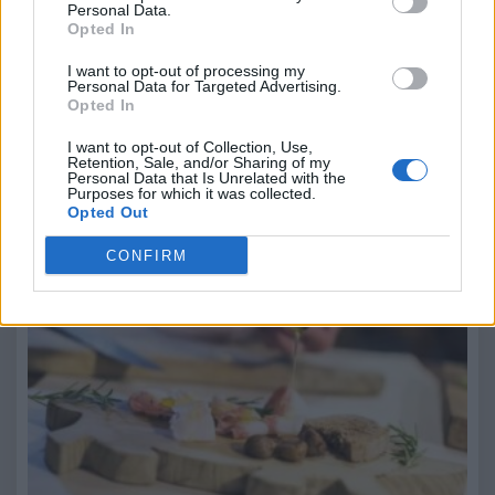
Personal Data.
Opted In
I want to opt-out of processing my
9 Agosto 2026
Personal Data for Targeted Advertising.
Opted In
Dal 22 al 25 agosto Castel d'Ario celebra una delle eccellenze
della cucina mantovana con…
I want to opt-out of Collection, Use,
Retention, Sale, and/or Sharing of my
Festa del Lard d’Arnad DOP: gusto e tradizione
Personal Data that Is Unrelated with the
Purposes for which it was collected.
Opted Out
CONFIRM