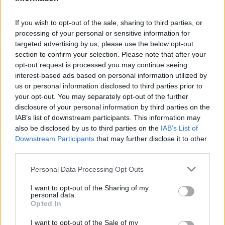
La Via dei Lupi – 26 luglio 2025
If you wish to opt-out of the sale, sharing to third parties, or
VerticalCrest – 19 agosto 2025
processing of your personal or sensitive information for
targeted advertising by us, please use the below opt-out
C.S.
section to confirm your selection. Please note that after your
opt-out request is processed you may continue seeing
Leggi anche:
interest-based ads based on personal information utilized by
us or personal information disclosed to third parties prior to
your opt-out. You may separately opt-out of the further
Festival del Riso 2026: a Castel d’Ario il Riso alla
disclosure of your personal information by third parties on the
Pilota è il protagonista di quattro giorni di festa
IAB’s list of downstream participants. This information may
also be disclosed by us to third parties on the
IAB’s List of
Downstream Participants
that may further disclose it to other
third parties.
Personal Data Processing Opt Outs
I want to opt-out of the Sharing of my
personal data.
Opted In
I want to opt-out of the Sale of my