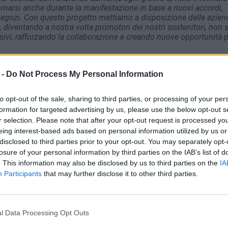
iornarsi anche durante la manifestazione in base a nuovi accordi,
negozi. Con questo progetto mettiamo a disposizione delle azien
 diventando a nostra volta promotori dei nostri sostenitori, non 
sivi, rafforzando la collaborazione e creando nuove opportunità 
hi prenota il proprio tavolo. Non semplici promozioni, ma sconti v
orio. Il carnet sarà scaricabile nella propria area digitale riservata
 -
Do Not Process My Personal Information
o anche nei mesi successivi alla manifestazione. Inoltre, gli scont
 chi non è interessato ad un determinato servizio di regalarlo ad al
to opt-out of the sale, sharing to third parties, or processing of your per
formation for targeted advertising by us, please use the below opt-out s
r selection. Please note that after your opt-out request is processed y
reda
eing interest-based ads based on personal information utilized by us or
disclosed to third parties prior to your opt-out. You may separately opt-
losure of your personal information by third parties on the IAB’s list of
. This information may also be disclosed by us to third parties on the
IA
Participants
that may further disclose it to other third parties.
l Data Processing Opt Outs