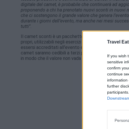
digitale del carnet, è probabile che continuerà ad agg
proponendo a chi ha prenotato nuovi sconti in nuovi 
che ci sostengono il grande valore che genera l’evento,
durante i giorni dell’evento, ma anche nei mesi succes
tutti”.
Il carnet sconti è un pacchetto esclusivo riservato a c
propri, utilizzabili negli esercizi commerciali del territ
Travel Eat
essersi accreditati all’evento e potrà essere utilizzat
carnet saranno cedibili a terzi per dare la possibilità a
If you wish 
in modo che il valore non vada perso.
sensitive in
confirm you
continue se
information 
further disc
participants
Downstream 
Persona