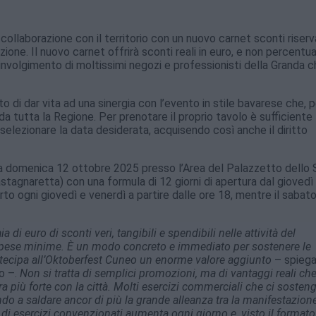
collaborazione con il territorio con un nuovo carnet sconti riser
one. Il nuovo carnet offrirà sconti reali in euro, e non percentual
involgimento di moltissimi negozi e professionisti della Granda c
o di dar vita ad una sinergia con l’evento in stile bavarese che, p
da tutta la Regione. Per prenotare il proprio tavolo è sufficiente
selezionare la data desiderata, acquisendo così anche il diritto
a domenica 12 ottobre 2025 presso l’Area del Palazzetto dello 
stagnaretta) con una formula di 12 giorni di apertura dal giovedì 
o ogni giovedì e venerdì a partire dalle ore 18, mentre il sabato
a di euro di sconti veri, tangibili e spendibili nelle attività del
o spese minime. È un modo concreto e immediato per sostenere le
artecipa all’Oktoberfest Cuneo un enorme valore aggiunto
– spieg
o –.
Non si tratta di semplici promozioni, ma di vantaggi reali che
a più forte con la città. Molti esercizi commerciali che ci soste
do a saldare ancor di più la grande alleanza tra la manifestazione 
di esercizi convenzionati aumenta ogni giorno e, visto il formato