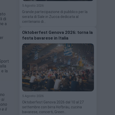
5 Agosto 2026
Grande partecipazione di pubblico per la
vato
serata di Sale in Zucca dedicata al
i di
centenario di…
he a
Oktoberfest Genova 2026: torna la
er
festa bavarese in Italia
Sport
alla
 e la
ano
5 Agosto 2026
 si
Oktoberfest Genova 2026 dal 10 al 27
ngono
settembre con birra Hofbräu, cucina
e il
bavarese, concerti, Green…