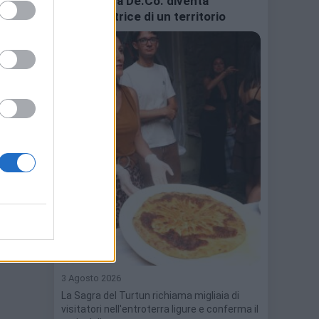
una ricetta De.Co. diventa
ambasciatrice di un territorio
3 Agosto 2026
La Sagra del Turtun richiama migliaia di
visitatori nell'entroterra ligure e conferma il