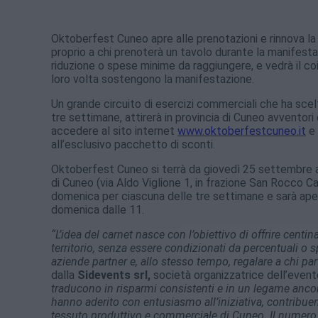
Oktoberfest Cuneo apre alle prenotazioni e rinnova la 
proprio a chi prenoterà un tavolo durante la manifestazi
riduzione o spese minime da raggiungere, e vedrà il co
loro volta sostengono la manifestazione.
Un grande circuito di esercizi commerciali che ha scelt
tre settimane, attirerà in provincia di Cuneo avventori 
accedere al sito internet
www.oktoberfestcuneo.it
e 
all’esclusivo pacchetto di sconti.
Oktoberfest Cuneo si terrà da giovedì 25 settembre 
di Cuneo (via Aldo Viglione 1, in frazione San Rocco Ca
domenica per ciascuna delle tre settimane e sarà apert
domenica dalle 11.
“L’idea del carnet nasce con l’obiettivo di offrire centinai
territorio, senza essere condizionati da percentuali 
aziende partner e, allo stesso tempo, regalare a chi p
dalla
Sidevents srl,
società organizzatrice dell’event
traducono in risparmi consistenti e in un legame ancor
hanno aderito con entusiasmo all’iniziativa, contribuen
tessuto produttivo e commerciale di Cuneo. Il numero 