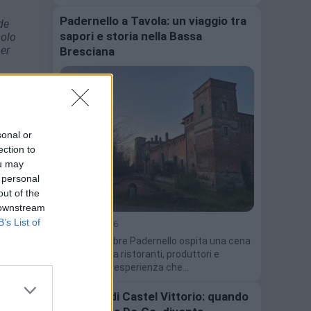
Padernello a Tavola: un viaggio tra
de
sapori e storia nella Bassa
solo
per
Bresciana
eri e
 dopo
i del
tri,
sonal or
ection to
ou may
zione
 personal
out of the
 downstream
B’s List of
4 Agosto 2026
Il 13 settembre Padernello ospita una cena
itinerante tra ristoranti, produttori e
Castello. Un'esperienza che…
Il Turtun di Castel Vittorio: quando