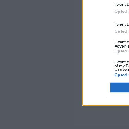
I want t
Opted 
I want t
Opted 
I want 
Advertis
Opted 
I want t
of my P
was col
Opted 