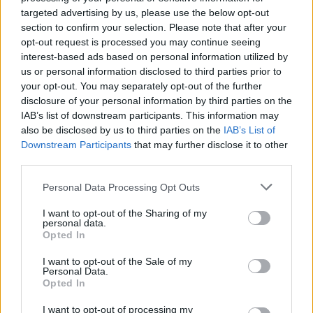
Leggi anche:
targeted advertising by us, please use the below opt-out
section to confirm your selection. Please note that after your
Festa del Lard d’Arnad DOP: gusto e tradizione
opt-out request is processed you may continue seeing
interest-based ads based on personal information utilized by
us or personal information disclosed to third parties prior to
your opt-out. You may separately opt-out of the further
disclosure of your personal information by third parties on the
IAB’s list of downstream participants. This information may
also be disclosed by us to third parties on the
IAB’s List of
Downstream Participants
that may further disclose it to other
third parties.
Personal Data Processing Opt Outs
I want to opt-out of the Sharing of my
personal data.
Opted In
I want to opt-out of the Sale of my
Personal Data.
8 Agosto 2026
Opted In
Dal 27 al 30 agosto Arnad celebra il Lard d’Arnad DOP con
quattro giorni di…
I want to opt-out of processing my