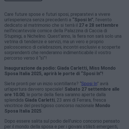
Care future spose e futuri sposi, preparatevi a vivere
un’esperienza senza precedenti a
“Sposi In”
, l’evento
dedicato al matrimonio che si terrà il
27 e 28 settembre
nell’incantevole cornice della Palazzina di Caccia di
Stupinigi, a Nichelino. Quest’anno, la fiera non sarà solo una
vetrina di tendenze e servizi, ma un vero e proprio
palcoscenico di celebrazioni, incontri esclusivi e scoperte
sorprendenti che renderanno indimenticabile il vostro
percorso verso il “sì”!
Inaugurazione da podio: Giada Carletti, Miss Mondo
Sposa Italia 2025, aprirà le porte di “Sposi In”!
Siete pronti per un inizio scintillante? “
Sposi In
” avrà
un’apertura davvero speciale!
Sabato 27 settembre alle
ore 10.00
, le porte della fiera saranno aperte dalla
splendida
Giada Carletti
, 23 anni di Ferrara, fresca
vincitrice del prestigioso concorso nazionale
Mondo
Sposa Italia 2025
.
Dopo essere salita sul podio dell’unico concorso pensato
per il mondo della sposa e per i giovani stilisti emergenti,