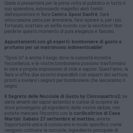
Giada si presenterà per la prima volta al pubblico in tutto il
suo splendore, indossando magnifici abiti forniti
dall’espositore in fiera
Centro Sposi Sanfrè
. Sarà
un’occasione unica per ammirarla, farsi ispirare e, per i più
fortunati, scattare un selfie ricordo con la vincitrice! Non
perdete questo momento di pura eleganza e fascino.
Appuntamenti con gli esperti: bomboniere di gusto e
profumo per un matrimonio indimenticabile!
“Sposi In” è anche il luogo dove la curiosità incontra
l’eccellenza, e le vostre bomboniere possono trasformarsi
in vere e proprie espressioni di stile e sapore. Quest’anno, la
fiera vi offre due incontri imperdibili con esperti del settore,
pronti a svelarvi i segreti per bomboniere che lasceranno il
segno.
Il Segreto delle Nocciole di Gusto by Civicoquattro2:
se
siete amanti dei sapori autentici e curiosi di scoprire da
dove provengono gli ingredienti delle vostre delizie, non
potete mancare l’incontro con la
corilicoltrice di Casa
Martini
.
Sabato 27 settembre al mattino
, avrete
l’opportunità unica di conoscere in modo specifico come
vengono coltivate le nocciole, ingrediente principale di