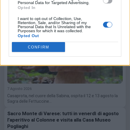
Personal Data for Targeted Advertising.
Opted In
Sagra delle Fettuccine ai Funghi Porcini: a
Casaprota il gusto autentico della Sabina
I want to opt-out of Collection, Use,
Retention, Sale, and/or Sharing of my
Personal Data that Is Unrelated with the
Purposes for which it was collected.
Opted Out
CONFIRM
7 Agosto 2026
Casaprota, nel cuore della Sabina, ospita il 12 e 13 agosto la
Sagra delle Fettuccine…
Sacro Monte di Varese: tutti in venerdì di agosto
l’aperitivo al Colonne e visita alla Casa Museo
Pogliaghi