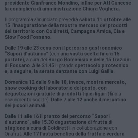
presidente Gianfranco Mondino, infine per Atl Cuneese
la consigliera di amministrazione Chiara Voghera.
Il programma annunciato prevedrà
sabato 11 ottobre alle
15 l’inaugurazione della mostra mercato dei prodotti
del territorio con Coldiretti, Campagna Amica, Cia e
Slow Food Fossano.
Dalle 19 alle 23 cena con il percorso gastronomico
“Sapori d’autunno”
(con
una vasta scelta fino a 15
portate
), a cura del
Borgo Romanisio e delle 15 frazioni
di Fossano
.
Alle 21.45
il grande
spettacolo pirotecnico
e, a seguire, la serata danzante con Luigi Gallia.
Domenica 12 dalle 9 alle 18, invece, mostra mercato,
show cooking del laboratorio del pesto, con
degustazioni gratuite di prodotti tipici liguri
(fino a
esaurimento scorte).
Dalle 7 alle 12 anche il mercatino
dei piccoli animali.
Dalle 11 alle 16 il pranzo del percorso “Sapori
d’autunno”, alle 15.30 degustazione di frutta di
stagione a cura di Coldiretti
, in collaborazione con
Onafrut.
Alle 17 l’asta benefica della frutta e verdura