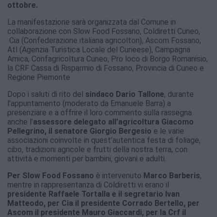
ottobre.
La manifestazione sarà organizzata dal Comune in
collaborazione con Slow Food Fossano, Coldiretti Cuneo,
Cia (Confederazione italiana agricoltori), Ascom Fossano,
Atl (Agenzia Turistica Locale del Cuneese), Campagna
Amica, Confagricoltura Cuneo, Pro loco di Borgo Romanisio,
la CRF Cassa di Risparmio di Fossano, Provincia di Cuneo e
Regione Piemonte.
Dopo i saluti di rito del
sindaco Dario Tallone
, durante
l’appuntamento (moderato da Emanuele Barra) a
presenziare e a offrire il loro commento sulla rassegna
anche l’
assessore delegato all’agricoltura Giacomo
Pellegrino, il senatore Giorgio Bergesio
e le varie
associazioni coinvolte in quest’autentica festa di foliage,
cibo, tradizioni agricole e frutti della nostra terra, con
attività e momenti per bambini, giovani e adulti.
Per Slow Food Fossano
è intervenuto
Marco Barberis
,
mentre in rappresentanza di Coldiretti vi erano il
presidente Raffaele Tortalla e il segretario Ivan
Matteodo, per Cia il presidente Corrado Bertello, per
Ascom il presidente Mauro Giaccardi, per la Crf il