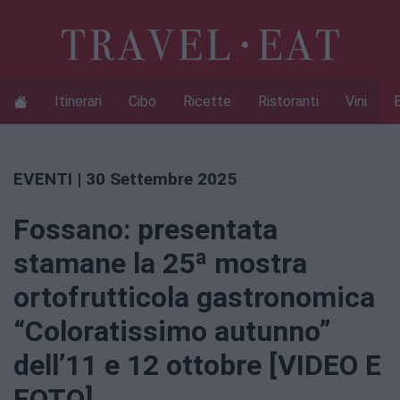
Itinerari
Cibo
Ricette
Ristoranti
Vini
EVENTI
| 30 Settembre 2025
Fossano: presentata
stamane la 25ª mostra
ortofrutticola gastronomica
“Coloratissimo autunno”
dell’11 e 12 ottobre [VIDEO E
FOTO]