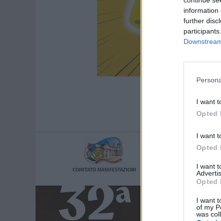
continue se
information 
further disc
participants
Downstream 
Persona
I want t
Opted 
I want t
Opted 
I want 
Advertis
Opted 
I want t
of my P
was col