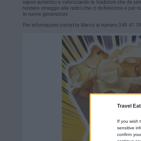
sapori autentici e valorizzando le tradizioni che da se
rendere omaggio alle radici che ci definiscono e per n
le nuove generazioni.
Per informazioni contatta Marco al numero 349 41 79
Travel Eat
If you wish 
sensitive in
confirm you