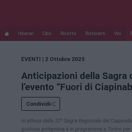
Itinerari
Cibo
Ricette
Ristoranti
Vini
EVENTI
| 2 Ottobre 2025
Anticipazioni della Sagra 
l’evento “Fuori di Ciapina
Condividi
In attesa della 32^ Sagra Regionale del Ciapinabò
gustosa anteprima è in programma a Torino per c