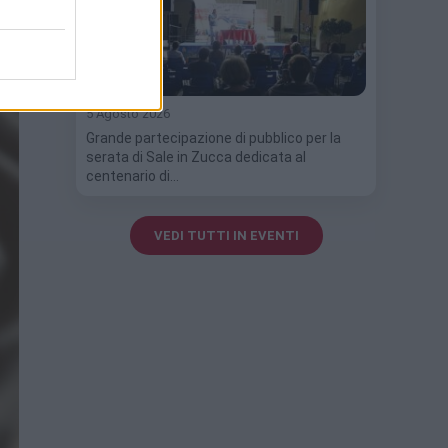
5 Agosto 2026
Grande partecipazione di pubblico per la
serata di Sale in Zucca dedicata al
centenario di…
VEDI TUTTI IN EVENTI