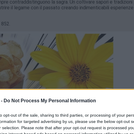
mpre contraddistinguono la sagra. Un coltivare sapori e tradizioni
utrire il legame con il passato creando indimenticabili esperienze
 852.
 -
Do Not Process My Personal Information
to opt-out of the sale, sharing to third parties, or processing of your per
formation for targeted advertising by us, please use the below opt-out s
r selection. Please note that after your opt-out request is processed y