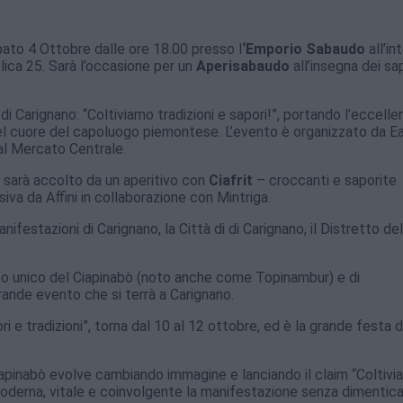
Sabato 4 Ottobre dalle ore 18.00 presso l
‘Emporio Sabaudo
all’in
blica 25. Sarà l’occasione per un
Aperisabaudo
all’insegna dei sa
 di Carignano: “Coltiviamo tradizioni e sapori!”, portando l’eccelle
nel cuore del capoluogo piemontese. L’evento è organizzato da E
 al Mercato Centrale.
o sarà accolto da un aperitivo con
Ciafrit
– croccanti e saporite
usiva da Affini in collaborazione con Mintriga.
ifestazioni di Carignano, la Città di di Carignano, il Distretto de
usto unico del Ciapinabò (noto anche come Topinambur) e di
ande evento che si terrà a Carignano.
 e tradizioni”, torna dal 10 al 12 ottobre, ed è la grande festa d
iapinabò evolve cambiando immagine e lanciando il claim “Coltiv
 moderna, vitale e coinvolgente la manifestazione senza dimentica