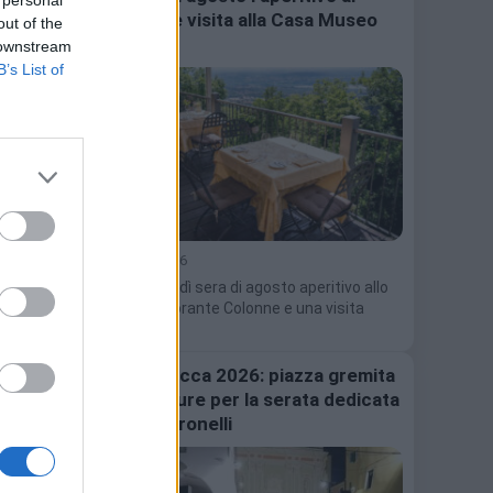
 personal
Colonne e visita alla Casa Museo
out of the
Pogliaghi
 downstream
B’s List of
6 Agosto 2026
Tutti i venerdì sera di agosto aperitivo allo
storico ristorante Colonne e una visita
guidata…
Sale in Zucca 2026: piazza gremita
a Riva Ligure per la serata dedicata
a Luigi Veronelli