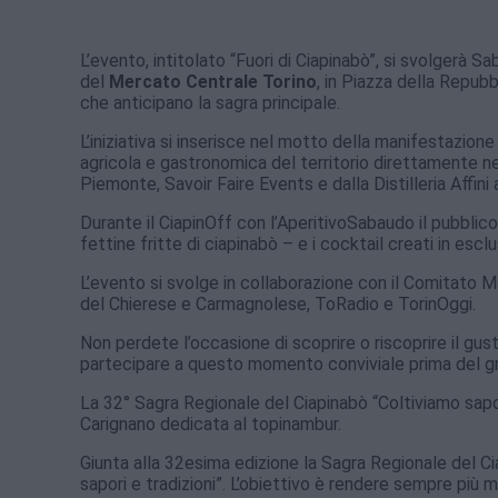
L’evento, intitolato “Fuori di Ciapinabò”, si svolgerà 
del
Mercato Centrale Torino
, in Piazza della Repub
che anticipano la sagra principale.
L’iniziativa si inserisce nel motto della manifestazione
agricola e gastronomica del territorio direttamente 
Piemonte, Savoir Faire Events e dalla Distilleria Affini
Durante il CiapinOff con l’AperitivoSabaudo il pubblic
fettine fritte di ciapinabò – e i cocktail creati in escl
L’evento si svolge in collaborazione con il Comitato Man
del Chierese e Carmagnolese, ToRadio e TorinOggi.
Non perdete l’occasione di scoprire o riscoprire il g
partecipare a questo momento conviviale prima del gr
La 32° Sagra Regionale del Ciapinabò “Coltiviamo sapori
Carignano dedicata al topinambur.
Giunta alla 32esima edizione la Sagra Regionale del C
sapori e tradizioni”. L’obiettivo è rendere sempre più