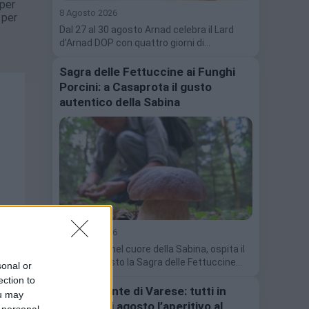
 per
8 Agosto 2026
 per
Dal 27 al 30 agosto Arnad celebra il Lard
d’Arnad DOP con quattro giorni di…
Sagra delle Fettuccine ai Funghi
Porcini: a Casaprota il gusto
autentico della Sabina
7 Agosto 2026
Casaprota, nel cuore della Sabina, ospita il
12 e 13 agosto la Sagra delle Fettuccine…
sonal or
ection to
Sacro Monte di Varese: tutti in
ou may
venerdì di agosto l’aperitivo al