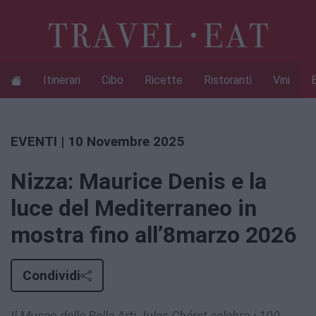
Itinerari
Cibo
Ricette
Ristoranti
Vini
EVENTI
| 10 Novembre 2025
Nizza: Maurice Denis e la
luce del Mediterraneo in
mostra fino all’8marzo 2026
Condividi
Il Museo delle Belle Arti Jules Chéret celebra i 100