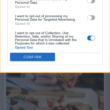
Personal Data.
Opted In
I want to opt-out of processing my
Personal Data for Targeted Advertising.
Opted In
Beppe Tassone
I want to opt-out of Collection, Use,
Leggi anche:
Retention, Sale, and/or Sharing of my
Personal Data that Is Unrelated with the
Purposes for which it was collected.
Opted Out
Festa del Lard d’Arnad DOP: gusto e tradizione
CONFIRM